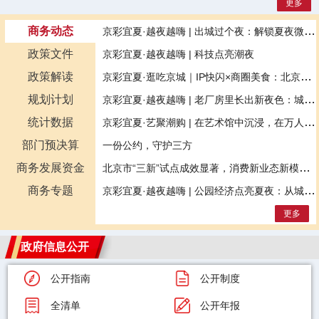
更多
商务动态
京彩宜夏·越夜越嗨 | 出城过个夜：解锁夏夜微度假新体验（上）
政策文件
京彩宜夏·越夜越嗨 | 科技点亮潮夜
政策解读
京彩宜夏·逛吃京城｜IP快闪×商圈美食：北京7月的快乐是逛吃给的
规划计划
京彩宜夏·越夜越嗨 | 老厂房里长出新夜色：城市更新激活夜间经济
统计数据
京彩宜夏·艺聚潮购 | 在艺术馆中沉浸，在万人合唱里落泪：这才是七月的北京
部门预决算
一份公约，守护三方
商务发展资金
北京市“三新”试点成效显著，消费新业态新模式新场景加速涌现
商务专题
京彩宜夏·越夜越嗨 | 公园经济点亮夏夜：从城市绿肺到夜间新去处
更多
政府信息公开
公开指南
公开制度
全清单
公开年报