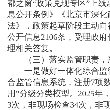
都之窗“政策兑现专区”上线
息公开条例》《北京市深化
法》，政策
起草阶段主动
向
公开信息2106条，受理政
理相关答复
。
（三）
落实
监管
职责
，
一是做好一体化综合监
合监管信息系统，
注册
7
项
用
”
分级分类模型
。
2025年
3次，非现场检查34次，非现