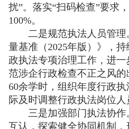
扰”
。
落实“扫码检查”要求
100%。
二是规范
执法
人员管理
量基准（2025年版）》
，持
政执法专项治理工作，
进一
范涉企行政检查不正之风的
60余学时
，
组织年度行政执
际
及时
调整行政执法
岗位
人
三是
加强部门
执法
协作
互认，探索健全协同机制
，