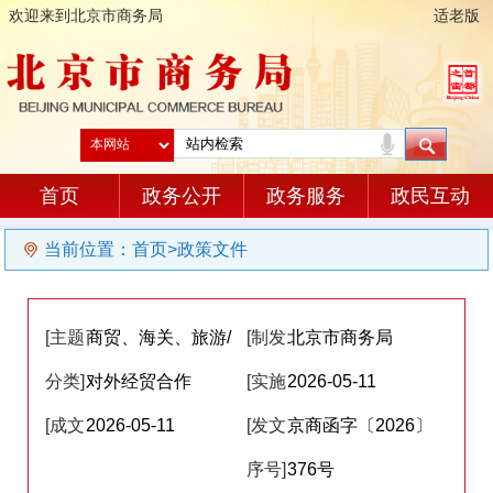
欢迎来到北京市商务局
适老版
首页
政务公开
政务服务
政民互动
当前位置：
首页
>
政策文件
[主题
商贸、海关、旅游/
[制发
北京市商务局
分类]
对外经贸合作
单位]
[实施
2026-05-11
[成文
2026-05-11
日期]
[发文
京商函字〔2026〕
日期]
序号]
376号