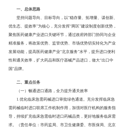
一、总体思路
坚持问题
导向、目标
导向
，
以“稳存量、拓增量、
谋创新、
优
生态
、提效率”为核心，充分发挥
“两区”建设制度创新优势
，
聚焦医药健康产业进口关键环节
，
通过政府跨部门协同与企业
精准服务，将政策优势、监管优势、市场优势切实转化为产业
发展动能
，提高医药健康产业“北京服务”水平，提升进口便利
性和通关效率，扩大药品和医疗器械产品进口，做大“出口中
国”品牌
。
二、重点任务
（一）畅通进口通路，全力提升通关效率
1.
优化
临床急需药械进口审批绿色通道
。
充分发挥临床急
需药械临时进口联席工作机制
作用
，加强对医疗机构的服务指
导，持续扩充临床急需临时进口
药械
品类，更好地服务临床需
求。
（责任单位：市药监局、市卫生健康委、市医保局、北京