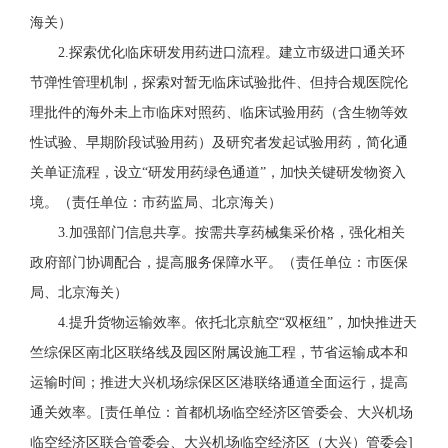
海关）
2.探索优化临床研发用药进口流程。建立市级进口通关环
节弹性管理机制，
探索
对暂无临床试验批件、但持合规医院伦
理批件的海外未上市临床对照药、临床试验用药（含生物等效
性试验、早期阶段试验用药）及研究者发起试验用药，简化通
关单证流程，设立“研发用药绿色通道”，加快关键研发物资入
境。
（责任单位：市药监局、北京海关）
3.加强部门信息共享。按需共享药械集采价格，强化相关
政府部门协调配合，提高服务保障水平。
（责任单位：市医保
局、北京海关）
4.提升货物运输效率。依托北京航空“双枢纽”，加快推进
天
竺综保区南北区联络线及园区附属设施工程，
节省运输成本和
运输时间
；
推进大兴机场综保区区港联络通道
全面运行，提高
通关效率
。
[
责任单位：首都机场临空经济区管委会、大兴机场
临空经济区联合管委会、大兴机场临空经济区（大兴）管委会
]