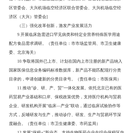
区管委会、大兴机场临空经济区联合管委会、大兴机场临空经
济区（大兴）管委会
]
（
三
）
强化
改革创新
，
激发产业发展活力
9.
开展临床急需进口罕见病类和特定全营养特殊医学用途
配方食品需求调研
。
（责任单位：市市场监管局、市卫生健康
委、北京海关）
1
0
.争取将国外已上市、计划在国内上市注册的新产品纳入
国家医保信息业务编码标准数据库，新产品不能匹配现行分类
目录的，
申请
创建新的分类目录号。
（责任单位：市医保局）
1
1
.推动“诊、研、产、贸”一体化发展。依托北京已有的医
药贸易产业基础和口岸、保税政策优势，支持医疗机构与贸易
企业、研发机构开展“临床—产业”联动，通过临床试验协作等
方式，反哺研发与生产，推动诊疗、研发、生产与贸易环节深
度融合。
（责任单位：市卫生健康委、市药监局）
1
2
.发展“保税+”新业态。
支持生物医药企业在综合保税区内