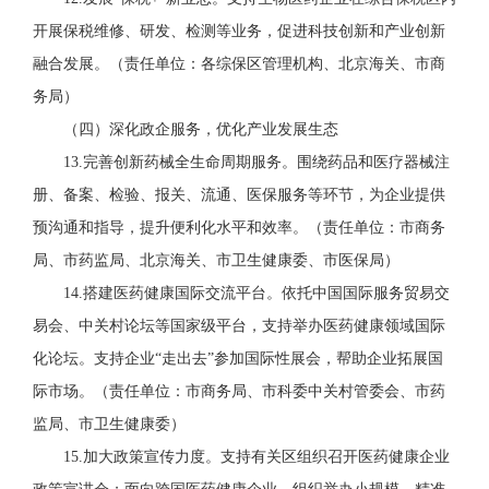
开展保税维修、研发、检测等业务，促进科技创新和产业创新
融合发展。
（责任单位：各综保区管理机构、北京海关、市商
务局）
（
四
）深化
政企
服务，优化产业发展生态
1
3
.完善创新药械全生命周期服务。围绕药品和医疗器械注
册、备案、检验、报关、流通、医保服务等环节，为企业提供
预沟通和指导，提升便利化
水平
和效率。
（责任单位：市商务
局、市药监局、北京海关、市卫生健康委、市医保局）
1
4
.
搭建医药健康国际交流平台
。依托中国国际服务贸易交
易会、中关村论坛等国家级平台，
支持
举办医药健康领域国际
化论坛。
支持企业“走出去”参加国际性展会，帮助企业拓展国
际市场。
（责任单位：市商务局、市科委中关村管委会、市药
监局、市卫生健康委）
1
5
.
加大政策宣传力度。
支持有关区组织召开医药健康企业