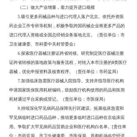
（二）做大产业增量，
着力提升进口规模
5
.吸引更多
药械
品种与进口代理人落户北京。
依托外资医
药企业工作专班等机制，
积极争取跨国药
械
企
业
将更多产品的
进口代理人资格或全国总经销业务
落地
北京。
（责任单位：市
卫生健康委、市科委中关村管委会）
6
.
探索医疗器械注册证跨省转移。研究制定医疗器械注册
证跨省转移的落地政策与服务流程，
对转入本市注册的Ⅱ类医疗
器械，优化申报资料及核查程序。
（责任单位：市药监局）
7.加强临床急需医疗器械入院指导。
支持并指导医疗机构
申请国家医保医用耗材编码，鼓励医疗机构使用的药品和医用
耗材通过平台采购或登记。
（责任单位：市医保局）
8
.持续深化罕见病药品保障先行区建设。拓展临床急需和
罕见病临时进口药品品种
，
推动更多临时进口品种在京临床应
用。争取扩大罕见病药品贸易企业和医疗机构白名单。
[
责任单
位：市药监局、市卫生健康委、市医保局、首都机场临空经济