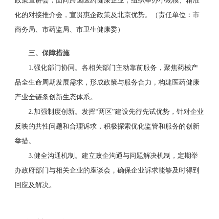
政策宣讲会；面向跨国医药健康企业，
组织
举办
小规模、精准
化的对接推介会，
宣贯
惠企政策
及
北京优势。
（责任单位：市
商务局、市药监局、市卫生健康委）
三、保障措施
1
.强化部门协同。各相关部门主动靠前服务，
聚焦药械产
品
全生命周期发展需求
，
形成政策与服务合力，构建医药健康
产业全链条创新生态体系。
2.加强
制度创新。发挥“两区”建设
先行先试
优势，针对企业
反映的共性问题和合理诉求，积极探索优化监管和服务的创新
举措。
3.
健全
沟通
机制
。建立政企沟通与问题解决机制
，
定期举
办
政府部门与
相关
企业的座谈会
，
确保企业诉求能够及时得到
回应及解决
。