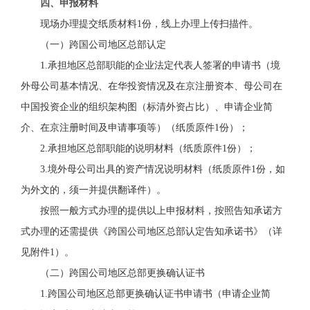
四、申报材料
现场办理提交纸质材料
1份，线上办理上传扫描件。
（一）
跨国公司地区总部
认定
1.承担地区总部职能的企业法定代表人签署的申请书（境
外母公司基本情况、在华投资情况及
在京
注册资本、母公司在
中国投资企业的组织架构图
（标清外资占比）
、申请企业简
介
、在京注册时间
及申请事项等）（纸质原件1份）；
2.
承担地区总部职能的说明材料
（纸质原件1份）；
3
.
境外母公司
出具的资产情况说明材料
（
纸质原件
1份，
如
为外文的，须
一
并提供翻译件）
。
按照一般方式办理的提供以上申报材料，按照告知承诺方
式办理的还需提供《
跨国公司地区总部认定告知承诺书
》（详
见附件
1
）。
（二）
跨国公司地区总部
更换
确认证书
1.
跨国公司地区总部
更换
确认证书
申请书（申请企业简