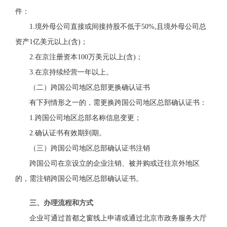
件
：
1.境外母公司直接或间接持股不低于50%,且境外母公司总
资产
1亿美元以上(含)；
2.在京注册资本100万美元以上(含)；
3.在京持续经营一年以上。
（二）
跨国公司地区总部
更换
确认证书
有下列情形之一的
，需更换
跨国公司地区总部确认证书
：
1.
跨国公司地区总部
名称
信息
变更；
2.
确认证书
有效期到期。
（三）
跨国公司地区总部确认证书
注销
跨国公司在京设立的企业
注销
、被并购
或迁往京外地区
的，需注销
跨国公司地区总部确认证书
。
三、办理流程和方式
企业
可通过首都之窗
线上申请
或
通过
北京市政务服务大厅