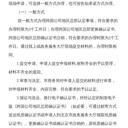
现场申请，
可
选择
一般方式办理，也可按告知承诺方式办理
。
（一）一般方式
按一般方式办理
跨国公司地区总部
认定事项，
符合要求的
办理时限
为3个工作日；办理
跨国公司地区总部
更换
确认证书
、
跨国公司地区总部确认证书
注销，
符合要求的办理时限
为2个工
作日
。通过线上或政务服务大厅现场提交材料的，办理时限相
同。
1.提交申请。
申请人提交申报材料,材料齐全的予以受理，
材料不齐全的退回。
2.审查与决定
。
市商务局对申请人提交的
材料进行审查，
对申报材料齐全、
内容
完整、符合要求的予以认定。
3.颁证与送达。推行电子
确认证书
，对经认定的
制发
电子
版
《跨国公司地区总部
确认证书
》（如必要，
可
通过邮寄方式
送达
纸质
确认证书
或
申请人到北京市政务服务大厅领取纸质
确
认证书
）。
更换确认证书或确认证书注销的，原纸质
确认证书