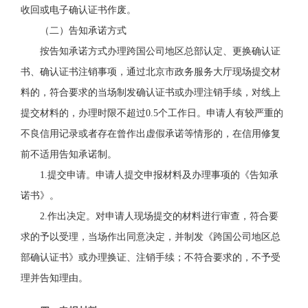
收回或电子
确认证书
作废。
（二）告知承诺方式
按告知承诺方式办理跨国公司地区总部认定、更换
确认证
书、确认证书注销事项
，
通过
北京市政务服务
大厅现场提交材
料的，符合要求的
当场
制发确认证书或办理注销手续，对线上
提交材料的，办理时限不超过
0.5个工作日。
申请人有较严重的
不良信用记录或者存在曾作出虚假承诺等情形的，在信用修复
前不适用告知承诺制。
1.提交申请。申请人提交
申报
材料
及办理事项的
《告知承
诺书》。
2.作出决定。
对申请人现场提交的材料进行审查，符合
要
求
的予以受理，当场作出同意决定，并
制发
《
跨国公司地区总
部确认证书
》
或办理换证、注销手续
；不
符合要求
的，不予受
理并告知理由。