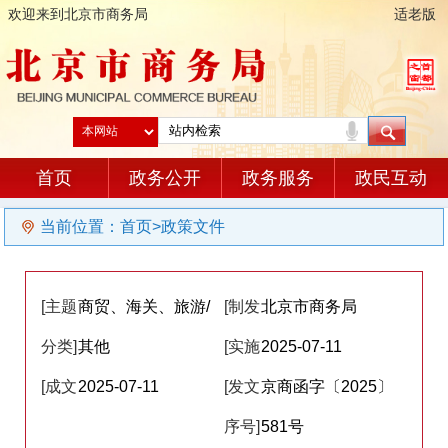
欢迎来到北京市商务局
适老版
首页
政务公开
政务服务
政民互动
当前位置：
首页
>
政策文件
[主题
商贸、海关、旅游/
[制发
北京市商务局
分类]
其他
单位]
[实施
2025-07-11
[成文
2025-07-11
日期]
[发文
京商函字〔2025〕
日期]
序号]
581号