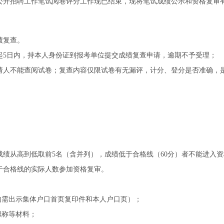
年公开招聘工作笔试阅卷评分工作现已结束，现将笔试成绩公示和资格复审
绩复查。
日内，持本人身份证到报考单位提交成绩复查申请，逾期不予受理；
不能查阅试卷；复查内容仅限试卷有无漏评，计分、登分是否准确，是
从高到低取前5名（含并列），成绩低于合格线（60分）者不能进入资
于合格线的实际人数参加资格复审。
需出示集体户口首页复印件和本人户口页）；
职称等材料；