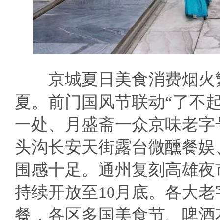
京城夏日美食消费烟火繁
夏。前门国风节联动“了不
一处、月盛斋一众京味老字
头沟长安天街露台微醺餐娱
围感十足。通州复刻高雄夜
持续开放至10月底。各大
餐，各区多国美食节、啤酒