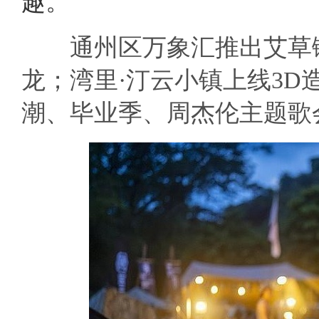
趣。
通州区万象汇推出艾草锤
龙；湾里·汀云小镇上线3
潮、毕业季、周杰伦主题歌