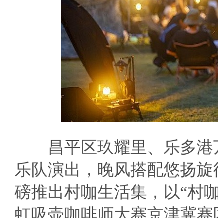
昌平区玖耀里、乐多港万
乐队演出，晚风搭配悠扬旋
磅推出村咖生活集，以“村
虹吸壶咖啡师大赛京津冀赛