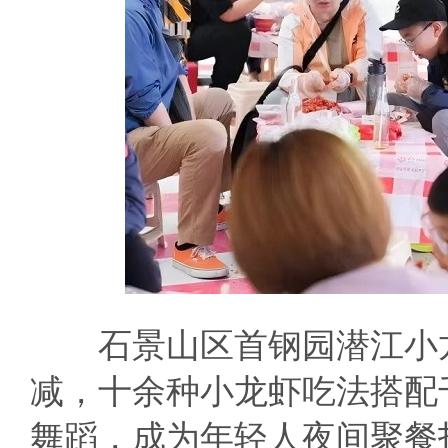
石景山区首钢园潜江小龙
减，十余种小龙虾吃法搭配
舞蹈，成为年轻人夜间聚餐