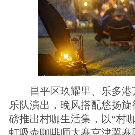
昌平区玖耀里、乐多港万
乐队演出，晚风搭配悠扬旋
磅推出村咖生活集，以“村
虹吸壶咖啡师大赛京津冀赛