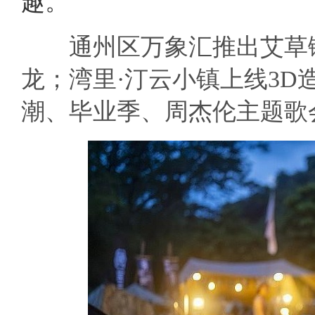
趣。
通州区万象汇推出艾草锤
龙；湾里·汀云小镇上线3
潮、毕业季、周杰伦主题歌