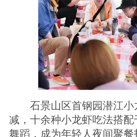
石景山区首钢园潜江小龙
减，十余种小龙虾吃法搭配
舞蹈，成为年轻人夜间聚餐